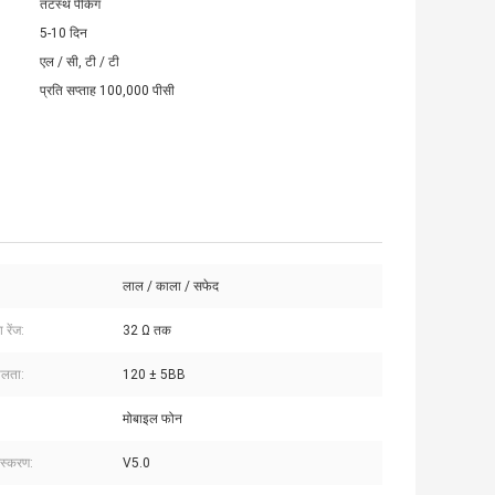
तटस्थ पैकिंग
5-10 दिन
एल / सी, टी / टी
प्रति सप्ताह 100,000 पीसी
लाल / काला / सफेद
 रेंज:
32 Ω तक
ीलता:
120 ± 5BB
मोबाइल फोन
संस्करण:
V5.0