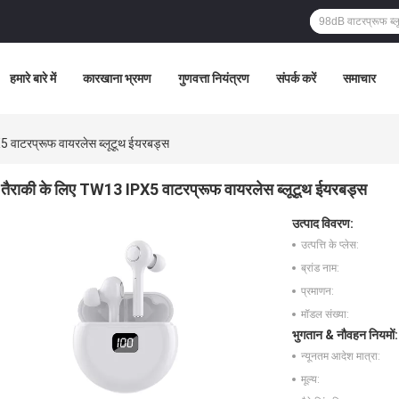
हमारे बारे में
कारखाना भ्रमण
गुणवत्ता नियंत्रण
संपर्क करें
समाचार
5 वाटरप्रूफ वायरलेस ब्लूटूथ ईयरबड्स
तैराकी के लिए TW13 IPX5 वाटरप्रूफ वायरलेस ब्लूटूथ ईयरबड्स
उत्पाद विवरण:
उत्पत्ति के प्लेस:
ब्रांड नाम:
प्रमाणन:
मॉडल संख्या:
भुगतान & नौवहन नियमों:
न्यूनतम आदेश मात्रा:
मूल्य: