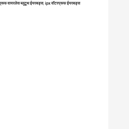
रूफ वायरलेस ब्लूटूथ ईयरबड्स
ipx वॉटरप्रूफ ईयरबड्स
,