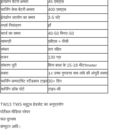
ईरफ़ोन बैटरी क्षमता
45 एमएएच
चार्जिंग केस बैटरी क्षमता
400 एमएएच
ईरफ़ोन उपयोग का समय
3-5 घंटे
स्पर्श नियंत्रण
हाँ
चार्ज का समय
40-50 मिनट-50
सामग्री
एबीएस + पीसी
संचार
तार रहित
वजन
130 ग्रा
संचरण दूरी
बिना बाधा के 15-18 मीटरmeter
वक्ता
३२ उच्च गुणवत्ता सच तांबे की अंगूठी वक्ता
चार्जिंग कम्पार्टमेंट स्टैंडबाय टाइम
30+ दिन
चार्जिंग डॉक पोर्ट
टाइप-सी
TW13 TWS ब्लूटूथ हेडसेट का अनुप्रयोग
पोर्टेबल मीडिया प्लेयर
चल दूरभाष
कंप्यूटर आदि।