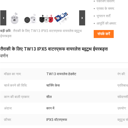
पैकेजिंग विवरण:
प्रसव के समय:
भुगतान शर्तें:
आपूर्ति की क्षमता:
बड़ी छवि :
तैराकी के लिए TW13 IPX5 वाटरप्रूफ वायरलेस ब्लूटूथ
संपर्क करें
ईयरबड्स
तैराकी के लिए TW13 IPX5 वाटरप्रूफ वायरलेस ब्लूटूथ ईयरबड्स
वर्णन
मॉडल का नाम:
TW13 वायरलेस हेडसेट
रंग की:
चार्ज करने की विधि:
चार्जिंग केस
प्रतिबाधा
कान की बाली प्रकार:
सील
संवेदनश
अंदाज:
कान में
उपयोग:
फ़ीचर:
IPX5 वॉटरप्रूफ
ब्लूटूथ 