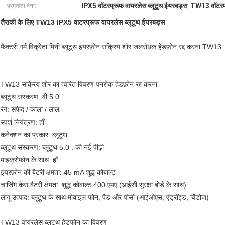
IPX5 वॉटरप्रूफ वायरलेस ब्लूटूथ ईयरबड्स
TW13 वॉटरप्
प्रमुखता देना:
,
तैराकी के लिए TW13 IPX5 वाटरप्रूफ वायरलेस ब्लूटूथ ईयरबड्स
फैक्टरी गर्म विक्रेता मिनी ब्लूटूथ इयरफ़ोन सक्रिय शोर जलरोधक हेडफ़ोन रद्द करना TW13
TW13 सक्रिय शोर का त्वरित विवरण पनरोक हेडफ़ोन रद्द करना
ब्लूटूथ संस्करण: वी 5.0
रंग: सफेद / काला / लाल
स्पर्श नियंत्रण: हाँ
कनेक्शन का प्रकार: ब्लूटूथ
ब्लूटूथ संस्करण: ब्लूटूथ 5.0 . की नई पीढ़ी
माइक्रोफ़ोन के साथ: हाँ
इयरफ़ोन की बैटरी क्षमता: 45 mA शुद्ध कोबाल्ट
चार्जिंग केस बैटरी क्षमता: शुद्ध कोबाल्ट 400 एमए (आईसी सुरक्षा बोर्ड के साथ)
लागू उत्पाद: ब्लूटूथ के साथ मोबाइल फोन, पैड और पीसी (आईओएस, एंड्रॉइड, विंडोज)
TW13 वायरलेस ब्लूटूथ हेडफोन का विवरण