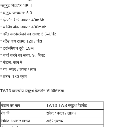
*ब्लूटूथ चिपसेट:JIELI
* ब्लूटूथ संस्करण: 5.0
* ईरफ़ोन बैटरी क्षमता: 40mAh
* चार्जिंग बॉक्स क्षमता: 400mAh
* कॉल करने/खेलने का समय: 3.5-4/घंटे
* स्टैंड बाय टाइम: 120 / घंटा
* ट्रांसमिशन दूरी: 15M
* चार्ज करने का समय: ४० मिनट
* मॉडल: कान में
* रंग: सफेद / काला / लाल
* वजन: 130 ग्राम
TW13 वायरलेस ब्लूटूथ हेडफोन की विशिष्टता
मॉडल का नाम
TW13 TWS ब्लूटूथ हेडसेट
रंग की
सफेद / काला / लालR
निविड़ अंधकार मानक
आईपीएक्स4