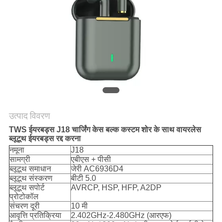
POLICY
उत्पाद विवरण
TWS ईयरबड्स J18 चार्जिंग केस बल्क कस्टम शोर के साथ वायरलेस
ब्लूटूथ ईयरबड्स रद्द करना
नमूना
J18
सामग्री
एबीएस + पीसी
ब्लूटूथ समाधान
जेरी AC6936D4
ब्लूटूथ संस्करण
बीटी 5.0
ब्लूटूथ सपोर्ट
AVRCP, HSP, HFP, A2DP
प्रोटोकॉल
संचरण दूरी
10 मी
आवृत्ति प्रतिक्रिया
2.402GHz-2.480GHz (आरएफ)