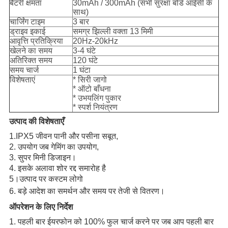
बैटरी क्षमता
30mAh / 300mAh (सभी सुरक्षा बोर्ड आईसी के
साथ)
चार्जिंग टाइम
3 बार
ड्राइव इकाई
समग्र झिल्ली वक्ता 13 मिमी
आवृत्ति प्रतिक्रिया
20Hz-20kHz
खेलने का समय
3-4 घंटे
अतिरिक्त समय
120 घंटे
समय चार्ज
1 घंटा
विशेषताएं
* सिरी जागो
* ऑटो बाँधना
* उभयलिंग पुकार
* स्पर्श नियंत्रण
उत्पाद की विशेषताएँ
1.IPX5 जीवन पानी और पसीना सबूत,
2. उपयोग जब गेमिंग का उपयोग,
3. सुपर मिनी डिजाइन।
4. इसके अलावा शोर रद्द समारोह है
5।
उत्पाद पर कस्टम लोगो
6. बड़े आदेश का समर्थन और
समय पर तेजी से वितरण।
ऑपरेशन के लिए निर्देश
1. पहली बार ईयरफोन को 100% फुल चार्ज करने पर जब आप पहली बार