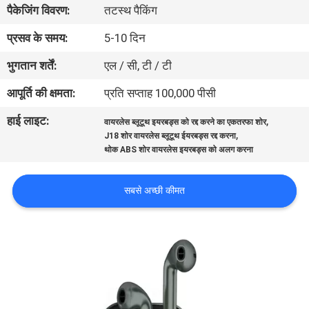
पैकेजिंग विवरण:
तटस्थ पैकिंग
गुणवत्ता
नियंत्रण
प्रसव के समय:
5-10 दिन
भुगतान शर्तें:
एल / सी, टी / टी
संपर्क
आपूर्ति की क्षमता:
प्रति सप्ताह 100,000 पीसी
करें
हाई लाइट:
,
वायरलेस ब्लूटूथ इयरबड्स को रद्द करने का एकतरफा शोर
,
J18 शोर वायरलेस ब्लूटूथ ईयरबड्स रद्द करना
समाचार
थोक ABS शोर वायरलेस इयरबड्स को अलग करना
सबसे अच्छी कीमत
मामलों
साइटमैप
PRIVACY