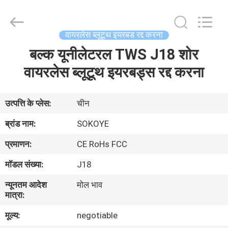
-
2026
SoKe
Electronic
Co.,Ltd.
वायरलेस ब्लूटूथ इयरबड रद्द करना
All
Rights
Reserved.
बल्क यूनीलेटरल TWS J18 शोर
घर
वायरलेस ब्लूटूथ इयरबड्स रद्द करना
उत्पादों
उत्पत्ति के प्लेस:
चीन
हमारे
ब्रांड नाम:
SOKOYE
बारे
प्रमाणन:
CE RoHs FCC
में
मॉडल संख्या:
J18
न्यूनतम आदेश
मोल भाव
कारखाना
मात्रा:
भ्रमण
मूल्य:
negotiable