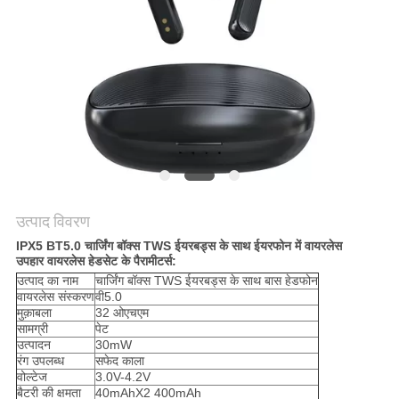
POLICY
उत्पाद विवरण
IPX5 BT5.0 चार्जिंग बॉक्स TWS ईयरबड्स के साथ ईयरफोन में वायरलेस
उपहार वायरलेस हेडसेट के पैरामीटर्स:
उत्पाद का नाम
चार्जिंग बॉक्स TWS ईयरबड्स के साथ बास हेडफोन
वायरलेस संस्करण
वी5.0
मुक़ाबला
32 ओएचएम
सामग्री
पेट
उत्पादन
30mW
रंग उपलब्ध
सफेद काला
वोल्टेज
3.0V-4.2V
बैटरी की क्षमता
40mAhX2 400mAh