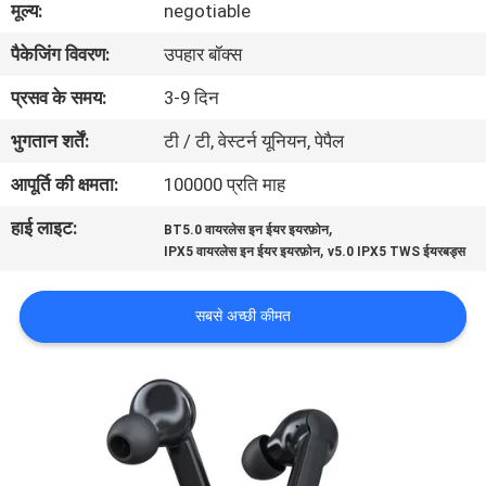
मूल्य:
negotiable
गुणवत्ता
पैकेजिंग विवरण:
उपहार बॉक्स
नियंत्रण
प्रसव के समय:
3-9 दिन
संपर्क
भुगतान शर्तें:
टी / टी, वेस्टर्न यूनियन, पेपैल
करें
आपूर्ति की क्षमता:
100000 प्रति माह
हाई लाइट:
,
BT5.0 वायरलेस इन ईयर इयरफ़ोन
समाचार
,
IPX5 वायरलेस इन ईयर इयरफ़ोन
v5.0 IPX5 TWS ईयरबड्स
मामलों
सबसे अच्छी कीमत
साइटमैप
PRIVACY