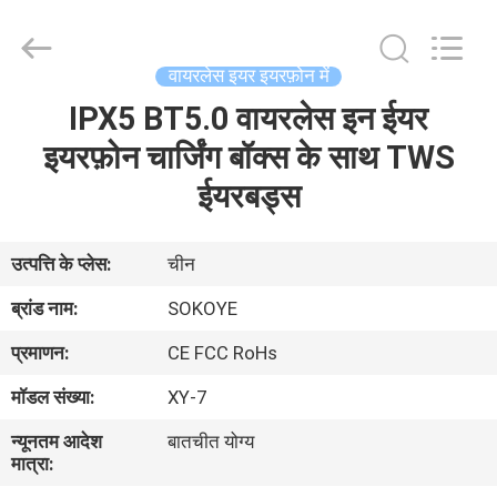
-
2026
SoKe
Electronic
Co.,Ltd.
वायरलेस इयर इयरफ़ोन में
All
Rights
Reserved.
IPX5 BT5.0 वायरलेस इन ईयर
घर
इयरफ़ोन चार्जिंग बॉक्स के साथ TWS
उत्पादों
ईयरबड्स
हमारे
उत्पत्ति के प्लेस:
चीन
बारे
ब्रांड नाम:
SOKOYE
में
प्रमाणन:
CE FCC RoHs
मॉडल संख्या:
XY-7
कारखाना
न्यूनतम आदेश
बातचीत योग्य
भ्रमण
मात्रा: