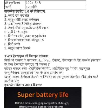
संवेदनशीलता
120+-5dB
गारंटी
12 महीने
वायरलेस हेडसेट 5.0 की विशेषताएं:
1. स्मार्ट टच कंट्रोल
2. ब्लूटूथ वी5.स्मार्ट कनेक्शन
3. आईपीएक्स 5 निविड़ अंधकार
4. टेक्नोलॉजी ब्लू राउंड एलईडी लाइट
5. लंबी बैटरी लाइफ
6. बिनौरल कॉल, डबल माइक्रोफोन
7. पिछला/अगला गाना, वॉल्यूम +/-
8. सिरी जागो
9. ब्लूटूथ पावर डिस्प्ले
TWS ईयरबड्स की डिवाइस संगतता:
किसी भी प्रकार के उपकरण Hz, iPad, टैबलेट, डेस्कटॉप के लिए समर्थन।फंक्शन
के बिना डेस्कटॉप कंप्यूटर की जरूरत है
एडेप्टर मास्टर-स्लेव ऑटोमैटिक स्विचिंग, ऑटोमैटिक बूट पेयरिंग, बाइन्यूरल
कम्युनिकेशन, अल्ट्रा-लो पावर के साथ उपयोग करें
खपत, लाइव डिजिटल डिस्प्ले, चार्जिंग वेयरहाउस यूएसबी इंटरफ़ेस सीधे फोन चार्ज
करने के लिए
इयरफ़ोन दिखाना उत्पाद विवरण: