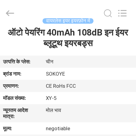
-
2026
SoKe
Electronic
Co.,Ltd.
वायरलेस इयर इयरफ़ोन में
All
Rights
Reserved.
ऑटो पेयरिंग 40mAh 108dB इन ईयर
घर
ब्लूटूथ इयरबड्स
उत्पादों
उत्पत्ति के प्लेस:
चीन
हमारे
ब्रांड नाम:
SOKOYE
बारे
प्रमाणन:
CE RoHs FCC
में
मॉडल संख्या:
XY-5
न्यूनतम आदेश
मोल भाव
कारखाना
मात्रा:
भ्रमण
मूल्य:
negotiable