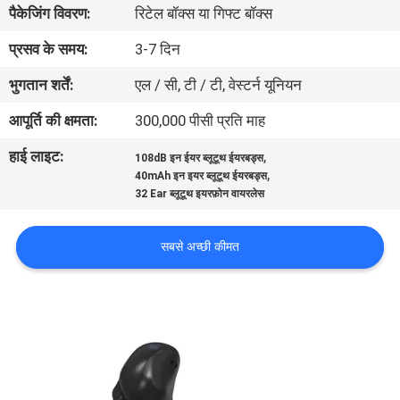
पैकेजिंग विवरण:
रिटेल बॉक्स या गिफ्ट बॉक्स
गुणवत्ता
नियंत्रण
प्रसव के समय:
3-7 दिन
भुगतान शर्तें:
एल / सी, टी / टी, वेस्टर्न यूनियन
संपर्क
आपूर्ति की क्षमता:
300,000 पीसी प्रति माह
करें
हाई लाइट:
,
108dB इन ईयर ब्लूटूथ ईयरबड्स
,
40mAh इन इयर ब्लूटूथ ईयरबड्स
समाचार
32 Ear ब्लूटूथ इयरफ़ोन वायरलेस
सबसे अच्छी कीमत
मामलों
साइटमैप
PRIVACY