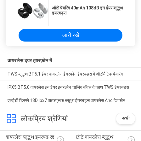
ऑटो पेयरिंग 40mAh 108dB इन ईयर ब्लूटूथ
इयरबड्स
जारी रखें
वायरलेस इयर इयरफ़ोन में
TWS ब्लूटूथ BT5.1 ईयर वायरलेस ईयरफोन ईयरबड्स में ऑटोमैटिक पेयरिंग
IPX5 BT5.0 वायरलेस इन ईयर इयरफ़ोन चार्जिंग बॉक्स के साथ TWS ईयरबड्स
एलईडी डिस्प्ले 18D Ipx7 वाटरप्रूफ ब्लूटूथ ईयरबड्स वायरलेस Anc हेडफोन
लोकप्रिय श्रेणियां
सभी
वायरलेस ब्लूटूथ इयरबड रद्द 
छोटे वायरलेस ब्लूटूथ 