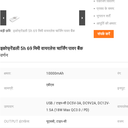
पैकेजिंग विवरण:
प्रसव के समय:
भुगतान शर्तें:
आपूर्ति की क्षमता:
बड़ी छवि :
इकोफ्रेंडली 5h 69 मिमी वायरलेस चार्जिंग पावर बैंक
संपर्क करें
इकोफ्रेंडली 5h 69 मिमी वायरलेस चार्जिंग पावर बैंक
वर्णन
क्षमता:
10000mAh
रंग:
एबीएस
सामग्री:
इनपुट:
USB / टाइप-सी DC5V-3A, DC9V2A, DC12V-
उत्पादन:
वायरलेस 
1.5A (18W Max QC3.0 / PD)
OUTPUT इंटरफ़ेस:
यूएसबी, टाइप-सी
वजन: