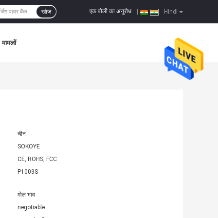
एक बोली का अनुरोध
खोज
|
Hindi
मामलों
चीन
SOKOYE
CE, ROHS, FCC
P1003S
मोल भाव
negotiable