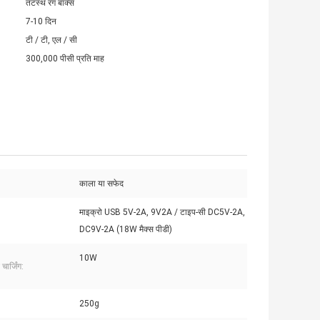
तटस्थ रंग बॉक्स
7-10 दिन
टी / टी, एल / सी
300,000 पीसी प्रति माह
काला या सफेद
माइक्रो USB 5V-2A, 9V2A / टाइप-सी DC5V-2A,
DC9V-2A (18W मैक्स पीडी)
10W
चार्जिंग:
250g