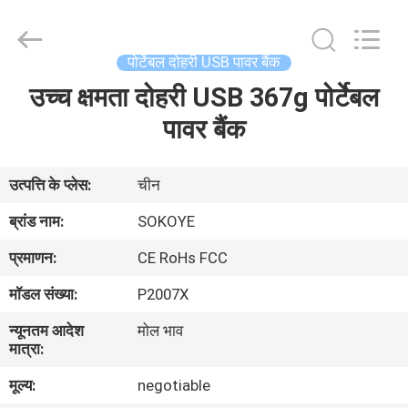
-
2026
SoKe
Electronic
Co.,Ltd.
पोर्टेबल दोहरी USB पावर बैंक
All
Rights
Reserved.
उच्च क्षमता दोहरी USB 367g पोर्टेबल
घर
पावर बैंक
उत्पादों
उत्पत्ति के प्लेस:
चीन
हमारे
ब्रांड नाम:
SOKOYE
बारे
प्रमाणन:
CE RoHs FCC
में
मॉडल संख्या:
P2007X
न्यूनतम आदेश
मोल भाव
कारखाना
मात्रा:
भ्रमण
मूल्य:
negotiable