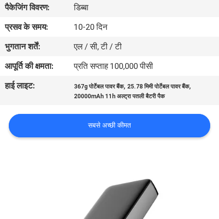
पैकेजिंग विवरण:
डिब्बा
गुणवत्ता
नियंत्रण
प्रसव के समय:
10-20 दिन
भुगतान शर्तें:
एल / सी, टी / टी
संपर्क
आपूर्ति की क्षमता:
प्रति सप्ताह 100,000 पीसी
करें
हाई लाइट:
,
,
367g पोर्टेबल पावर बैंक
25.78 मिमी पोर्टेबल पावर बैंक
20000mAh 11h अल्ट्रा पतली बैटरी पैक
समाचार
सबसे अच्छी कीमत
मामलों
साइटमैप
PRIVACY