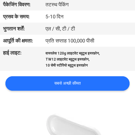
पैकेजिंग विवरण:
तटस्थ पैकिंग
गुणवत्ता
नियंत्रण
प्रसव के समय:
5-10 दिन
भुगतान शर्तें:
एल / सी, टी / टी
संपर्क
आपूर्ति की क्षमता:
प्रति सप्ताह 100,000 पीसी
करें
हाई लाइट:
,
वायरलेस 120g लाइटवेट ब्लूटूथ इयरफ़ोन
,
TW12 लाइटवेट ब्लूटूथ इयरफ़ोन
समाचार
10 सेमी स्टीरियो ब्लूटूथ इयरफ़ोन
सबसे अच्छी कीमत
मामलों
साइटमैप
PRIVACY