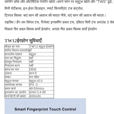
चार्जिंग डॉक और ऑटोमैटिक पेयरिंग खोलें।अपने फोन पर ब्लूटूथ खोलें और "TWS" ढूंढें,
मिनी पोर्टेबल्स, इन-ईयर डिज़ाइन, स्मार्ट फिंगरप्रिंट टच कंट्रोल,
ट्रिपल क्लिक: बाएं कान की आवाज की मात्रा नीचे, दाएं कान की आवाज की मात्रा।
राइसिव / हैंग अप सिंगल टच, रिजेक्ट इनकमिंग डबल टच, एक्टिव सिरी टच अराउंड 3 सेकं
पिछला गीत डबल क्लिक बायाँ ईरफ़ोन, अगला गीत डबल क्लिक दायाँ ईरफ़ोन
:
TW12
ईरफ़ोन सुविधाएँ
मॉडल का नाम
TW12 ब्लूटूथ ईरफ़ोन
त्वरित विवरण वायरलेस
हाँ
वायरलेस प्रकार
ब्लूटूथ
स्वर का सिद्धांत
वहाँ
वॉल्यूम नियंत्रण
नहीं
नियंत्रण बटन
नहीं
ब्रांड का नाम
OEM
अंदाज
कान में
संचार
तार रहित
ब्लूटूथ मानक
ब्लूटूथ v5.0
जलरोधक मानक
IPX -3
समय चार्ज
40-50mins
इयरफोन का उपयोग
लगभग 3-4 घंटे
चार्ज बैटरी की क्षमता
400mAh