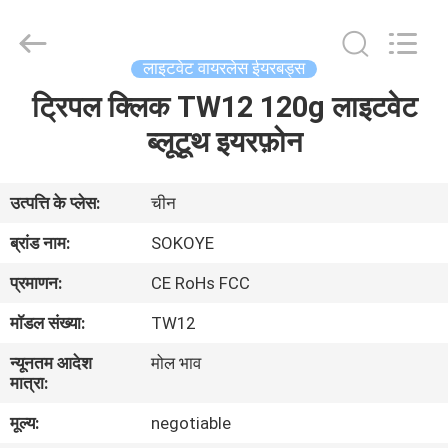
-
2026
SoKe
Electronic
Co.,Ltd.
लाइटवेट वायरलेस ईयरबड्स
All
Rights
Reserved.
ट्रिपल क्लिक TW12 120g लाइटवेट
घर
ब्लूटूथ इयरफ़ोन
उत्पादों
उत्पत्ति के प्लेस:
चीन
हमारे
ब्रांड नाम:
SOKOYE
बारे
प्रमाणन:
CE RoHs FCC
में
मॉडल संख्या:
TW12
न्यूनतम आदेश
मोल भाव
कारखाना
मात्रा:
भ्रमण
मूल्य:
negotiable