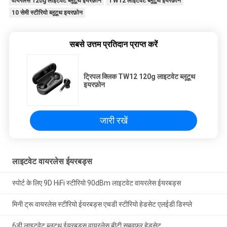
वायरलेस 120g लाइटवेट ब्लूटूथ इयरफ़ोन
TW12 लाइटवेट ब्लूटूथ इयरफ़ोन
10 सेमी स्टीरियो ब्लूटूथ इयरफ़ोन
सबसे उत्तम प्रतिदान प्राप्त करें
ट्रिपल क्लिक TW12 120g लाइटवेट ब्लूटूथ
इयरफ़ोन
जारी रखें
लाइटवेट वायरलेस ईयरबड्स
स्पोर्ट के लिए 9D HiFi स्टीरियो 90dBm लाइटवेट वायरलेस ईयरबड्स
मिनी ट्रू वायरलेस स्टीरियो ईयरबड्स एचडी स्टीरियो हेडसेट एलईडी डिस्प्ले
6डी लाइटवेट ब्लूटूथ ईयरबड्स वायरलेस बीटी सबवूफर हेडसेट