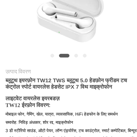
POLICY
उत्पाद विवरण
ब्लूटूथ इयरफ़ोन TW12 TWS ब्लूटूथ 5.0 हेडफ़ोन फ्रीडम टच
कंट्रोल स्पोर्ट वायरलेस हेडसेट IPX 7 विथ माइक्रोफोन
लाइटवेट वायरलेस इयरबडज़
:
TW12 ईरफ़ोन विवरण
मोबाइल फोन, गेमिंग, खेल, यात्रा, व्यावसायिक, HiFi हेडफोन के लिए समर्थन
समारोह: निविड़ अंधकार, शोर रद्द, माइक्रोफोन
3 डी स्टीरियो साउंड, ऑटो पेयर, लॉन्ग एंड्योरेंस, टच काउंट्रोल, स्मार्ट कम्पेटिबल, बिन्य