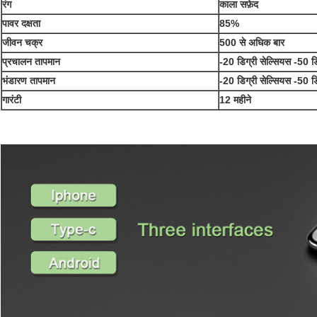
रंग
काला सफ़ेद
पावर दक्षता
85%
जीवन चक्र
500 से अधिक बार
प्रचालन तापमान
-20 डिग्री सेल्सियस -50 डि
भंडारण तापमान
-20 डिग्री सेल्सियस -50 डि
गारंटी
12 महीने