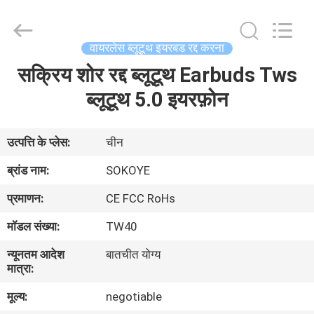
-
2026
SoKe
Electronic
Co.,Ltd.
वायरलेस ब्लूटूथ इयरबड रद्द करना
All
Rights
Reserved.
सक्रिय शोर रद्द ब्लूटूथ Earbuds Tws
घर
ब्लूटूथ 5.0 इयरफ़ोन
उत्पादों
उत्पत्ति के प्लेस:
चीन
हमारे
ब्रांड नाम:
SOKOYE
बारे
प्रमाणन:
CE FCC RoHs
में
मॉडल संख्या:
TW40
न्यूनतम आदेश
बातचीत योग्य
कारखाना
मात्रा:
भ्रमण
मूल्य:
negotiable