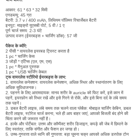
आकार: 61 * 63 * 32 मिमी
एनडब्ल्यू: 45 ग्रा
बैटरी: 3.7 v / 400 mAh, लिथियम पॉलिमर रिचार्जेबल बैटरी
इनपुट: माइक्रो यूएसबी पोर्ट, 5 वी / 1 ए
पूर्ण चार्ज समय: 2-3 घंटे
उत्पाद वजन (ईयरबड्स + चार्जिंग डॉक): 57 जी
पैकेज के ब्यौरे:
2 पीसी * वायरलेस इयरबड ट्विस्ट करता है
1 pc * चार्जिंग केस
3 जोड़ी * एर्टिप्स (एल, एम, एस)
1 pc * मैनुअल पुस्तक
1 pc * USB चार्जिंग केबल
ट्रू वायरलेस स्टीरियो ईयरबड्स के लाभ:
1. वायरलेस कनेक्शन: वायरलेस कनेक्शन, अधिक स्थिर और स्थानांतरण के लिए
अधिक सुविधाजनक।
2. पहनने के लिए आरामदायक: मानव शरीर के auricle को फिट करें, इसे कान में
पहनें, इयरफ़ोन को स्थिर रखें और इसे गिरने से रोकें, और इसे बिना दर्द के लंबे समय
तक पहनें।
3. डबल बैटरी लाइफ, लंबे समय तक चलने वाला प्लेबैक: मोबाइल चार्जिंग केबिन, डबल
बैटरी लाइफ, स्टोरेज चार्ज करना, भले ही आप बाहर जाएं, आपको बिजली बंद होने की
चिंता करने की जरूरत नहीं है।
4. हल्के और पोर्टेबल: उत्तम और कॉम्पैक्ट शरीर डिजाइन, कपड़े की जेब में छिपाने के
लिए स्वतंत्र, ताकि संगीत और फैशन हर जगह हो।
5. उच्च-गुणवत्ता वाले ध्वनि की गुणवत्ता: बड़ा घूमना चक्र आपको अधिक डरपोक टोन