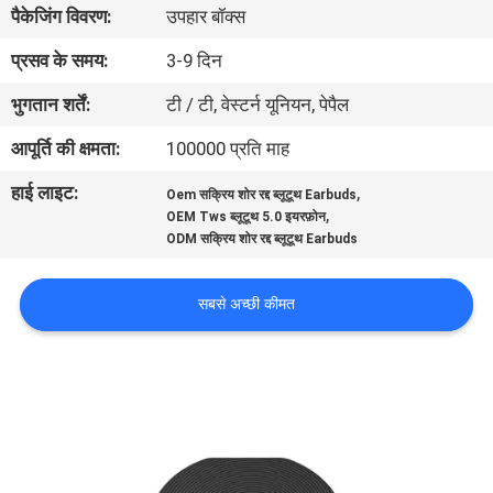
पैकेजिंग विवरण:
उपहार बॉक्स
गुणवत्ता
नियंत्रण
प्रसव के समय:
3-9 दिन
भुगतान शर्तें:
टी / टी, वेस्टर्न यूनियन, पेपैल
संपर्क
आपूर्ति की क्षमता:
100000 प्रति माह
करें
हाई लाइट:
,
Oem सक्रिय शोर रद्द ब्लूटूथ Earbuds
,
OEM Tws ब्लूटूथ 5.0 इयरफ़ोन
समाचार
ODM सक्रिय शोर रद्द ब्लूटूथ Earbuds
सबसे अच्छी कीमत
मामलों
साइटमैप
PRIVACY