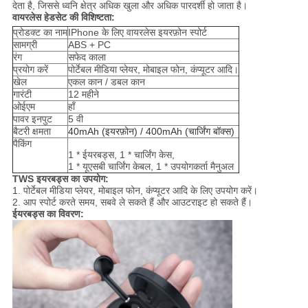
देता है, जिससे ध्वनि क्षेत्र अधिक खुला और अधिक पारदर्शी हो जाता है।
वायरलेस हेडसेट की विशिष्टता:
प्रोडक्ट का नाम
IPhone के लिए वायरलेस इयरफ़ोन स्पोर्ट
सामग्री
ABS + PC
रंग
सफेद काला
प्रयोग करें
पोर्टेबल मीडिया प्लेयर, मोबाइल फोन, कंप्यूटर आदि।
खेल
एकल कान / डबल कान
गारंटी
12 महीने
ओईएम
हाँ
पावर इनपुट
5 वी
बैटरी क्षमता
40mAh (इयरफ़ोन) / 400mAh (चार्जिंग बॉक्स)
पैकिंग
1 * ईयरबड्स, 1 * चार्जिंग केस,
1 * यूएसबी चार्जिंग केबल, 1 * उपयोगकर्ता मैनुअल
TWS इयरबड्स का उपयोग:
1. पोर्टेबल मीडिया प्लेयर, मोबाइल फोन, कंप्यूटर आदि के लिए उपयोग करें।
2. आप स्पोर्ट करते समय, सबवे ले सकते हैं और आउटराइट हो सकते हैं।
ईयरबड्स का विवरण: