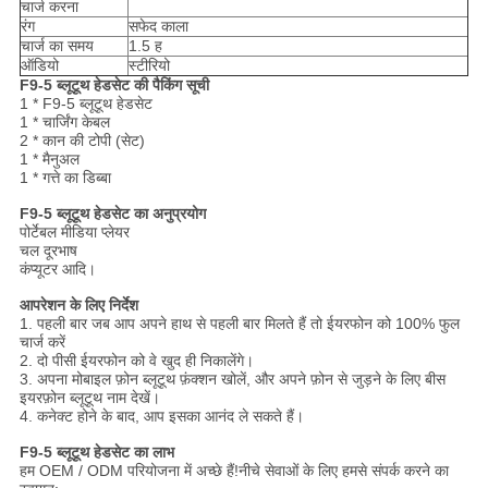
चार्ज करना
रंग
सफेद काला
चार्ज का समय
1.5 ह
ऑडियो
स्टीरियो
F9-5 ब्लूटूथ हेडसेट की पैकिंग सूची
1 * F9-5 ब्लूटूथ हेडसेट
1 * चार्जिंग केबल
2 * कान की टोपी (सेट)
1 * मैनुअल
1 * गत्ते का डिब्बा
F9-5 ब्लूटूथ हेडसेट का अनुप्रयोग
पोर्टेबल मीडिया प्लेयर
चल दूरभाष
कंप्यूटर आदि।
आपरेशन के लिए निर्देश
1. पहली बार जब आप अपने हाथ से पहली बार मिलते हैं तो ईयरफोन को 100% फुल
चार्ज करें
2. दो पीसी ईयरफोन को वे खुद ही निकालेंगे।
3. अपना मोबाइल फ़ोन ब्लूटूथ फ़ंक्शन खोलें, और अपने फ़ोन से जुड़ने के लिए बीस
इयरफ़ोन ब्लूटूथ नाम देखें।
4. कनेक्ट होने के बाद, आप इसका आनंद ले सकते हैं।
F9-5 ब्लूटूथ हेडसेट का लाभ
हम OEM / ODM परियोजना में अच्छे हैं!नीचे सेवाओं के लिए हमसे संपर्क करने का