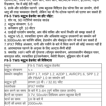
एडजस्टमेंट, स्विच गाने, पावर ऑन, पावर ऑन, ऑटोमैटिक पेयरिंग, इंटेलिजेंट नॉइज
रिडक्शन, गेम में कोई देरी नहीं।
5. हल्के और दर्दरहित पहनने: उच्च बहुलक मिश्रित हेड फोन्स सिर का उपयोग, दोनों
धातु की तरह चमकदार रोशनी, लेकिन यह भी गैर-प्रेरक पहनने को प्राप्त कर सकते हैं!
F9-5 TWS ब्लूटूथ हेडसेट का हॉट पॉइंट:
1. शोर रद्द, 9D स्टीरियो सराउंड साउंड
2. ब्लूटूथ संस्करण: 5.0
3. कनेक्शन दूरी: 10 मीटर
4. एलईडी प्रदर्शन समारोह, आप सीधे शक्ति और चार्ज स्थिति को समझ सकते हैं
5. ब्लूटूथ V5.0, स्वचालित युग्मन और अधिकांश ब्लूटूथ उपकरणों का समर्थन करें
6.3000mAh का चार्जिंग बॉक्स, हेडफोन और मोबाइल फोन भी चार्ज कर सकते हैं
7.IPX7 निविड़ अंधकार, पानी और पसीने के बारे में चिंता करने की कोई जरूरत नहीं है
8. आरामदायक पहनने के अनुभव के लिए अल्ट्रा-मिनी बॉडी
9. समारोह: HIFI ध्वनि की गुणवत्ता।वॉल्यूम समायोजन, आपातकालीन मोबाइल पावर,
बायनुरल कॉल, स्वचालित इंटरकनेक्शन, मेमोरी मिलान, बुद्धिमान शोर में कमी
F9-5 TWS ब्लूटूथ हेडसेट की विशिष्टता
नमूना
F9-5 TWS ब्लूटूथ हेडसेट
ब्लूटूथ संस्करण
५.०
समर्थन समझौता
HFP 1.7, HSP 1.2, A2DP 1, AVRCP1.6, SPP 1.2
और PBAP 1.0 का समर्थन करें
ब्लूटूथ दूरी
लगभग 10 मी। / 32.81 फीट
जलरोधक
IPX7 पनरोक
बात करने का समय
के बारे में 3-4H (पूर्ण शक्ति एकल उपयोग)
बैटरी का प्रकार
3.7V, 50mAH लिथियम आयन बहुलक बैटरी
चार्ज का समय
1H के बारे में
बैटरी की क्षमता को
2000mAh