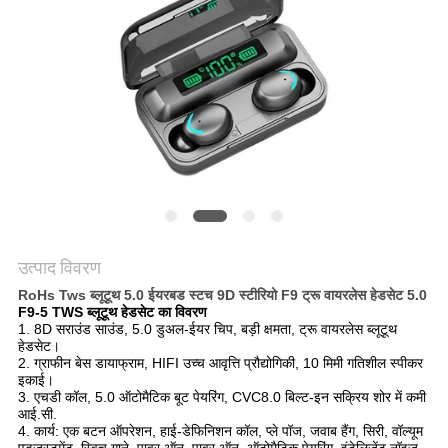
POLICY
उत्पाद विवरण
RoHs Tws ब्लूटूथ 5.0 ईयरबड स्टच 9D स्टीरियो F9 ट्रू वायरलेस हेडसेट 5.0
F9-5 TWS ब्लूटूथ हेडसेट का विवरण
1. 8D सराउंड साउंड, 5.0 डुअल-ईयर चिप, बड़ी क्षमता, ट्रू वायरलेस ब्लूटूथ
हेडसेट।
2. ग्राफीन बेस डायाफ्राम, HIFI उच्च आवृत्ति प्रौद्योगिकी, 10 मिमी गतिशील स्पीकर
इकाई।
3. एचडी कॉल, 5.0 ऑटोमैटिक बूट पेयरिंग, CVC8.0 बिल्ट-इन सक्रिय शोर में कमी
आई.सी.
4. कार्य: एक बटन ऑपरेशन, हाई-डेफिनिशन कॉल, प्ले पॉज, जवाब हैंग, सिरी, वॉल्यूम