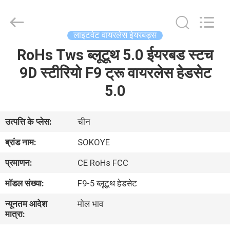
-
2026
SoKe
Electronic
Co.,Ltd.
लाइटवेट वायरलेस ईयरबड्स
All
Rights
Reserved.
RoHs Tws ब्लूटूथ 5.0 ईयरबड स्टच
घर
9D स्टीरियो F9 ट्रू वायरलेस हेडसेट
उत्पादों
5.0
हमारे
उत्पत्ति के प्लेस:
चीन
बारे
ब्रांड नाम:
SOKOYE
में
प्रमाणन:
CE RoHs FCC
मॉडल संख्या:
F9-5 ब्लूटूथ हेडसेट
कारखाना
न्यूनतम आदेश
मोल भाव
भ्रमण
मात्रा: