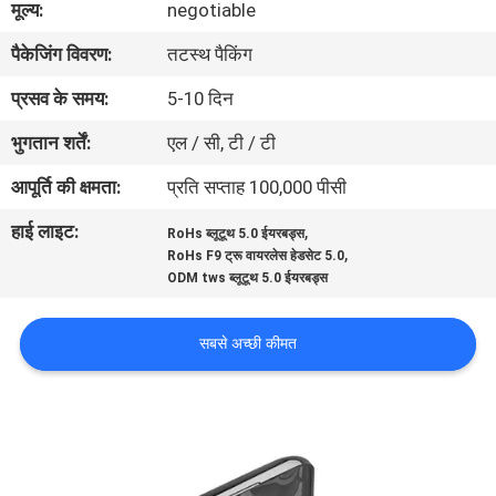
मूल्य:
negotiable
गुणवत्ता
पैकेजिंग विवरण:
तटस्थ पैकिंग
नियंत्रण
प्रसव के समय:
5-10 दिन
संपर्क
भुगतान शर्तें:
एल / सी, टी / टी
करें
आपूर्ति की क्षमता:
प्रति सप्ताह 100,000 पीसी
हाई लाइट:
,
RoHs ब्लूटूथ 5.0 ईयरबड्स
समाचार
,
RoHs F9 ट्रू वायरलेस हेडसेट 5.0
ODM tws ब्लूटूथ 5.0 ईयरबड्स
मामलों
सबसे अच्छी कीमत
साइटमैप
PRIVACY