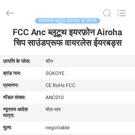
-
2026
SoKe
Electronic
Co.,Ltd.
वायरलेस ब्लूटूथ इयरबड रद्द करना
All
Rights
Reserved.
FCC Anc ब्लूटूथ इयरफ़ोन Airoha
घर
चिप साउंडप्रूफ वायरलेस ईयरबड्स
उत्पादों
उत्पत्ति के प्लेस:
चीन
हमारे
ब्रांड नाम:
SOKOYE
बारे
प्रमाणन:
CE RoHs FCC
में
मॉडल संख्या:
ANC010
न्यूनतम आदेश
मोल भाव
कारखाना
मात्रा:
भ्रमण
मूल्य:
negotiable