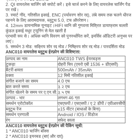
2. QI वायरलेस चार्जिंग को सपोर्ट करें। इसे चार्ज करने के लिए वायरलेस चार्जिंग पैड
पर रखें।
3. स्मार्ट नींद, गतिशील इकाई, ENC (पर्यावरण शोर रद्द), लंबे समय तक चलने धीरज
पहनने के लिए आरामदायक, ब्लूटूथ 5.0, टच ऑपरेशन।
4. 12mm डायनामिक यूनाइट।HIFI ध्वनि की गुणवत्ता मिश्रित डायाफ्राम चलती
कुंडल इकाई मधुर ट्यूनिंग से मेल खाती है
प्रभावी रूप से। अधिक ध्वनि विवरण को पुनर्स्थापित करें, इमर्सिव ऑडिटरी अनुभव पर
लाएं।
5. समर्थन 3 मोड: सक्रिय शोर रद्द मोड / निष्क्रिय शोर रद्द मोड / पारदर्शिता मोड
ANC010 वायरलेस ब्लूटूथ ईरफ़ोन की विशिष्टता:
उत्पाद का नाम
ANC010 TWS ईयरबड्स
टुकड़ा
दोहरी चिप (एयरो एबी 1536 + डीएसपी)
बैटरी क्षमता
500mAh / 35mAh
वक्ता
12 मिमी गतिशील इकाई
संगीत बजाने का समय
4.0 एच
बात करते समय
३.२ एच
संगीत खेलने के समय पर ए.एन.सी.
३.५ एच
उत्पाद - भार
लगभग 46 ग्रा
समर्थन प्रोटोकॉल
एचएफपी / एचएसपी / ए 2 डीपी / एवीआरसीपी
ब्लूटूथ रेंज
≤15 मीटर (बाधाओं के बिना)
समर्थन प्रणाली
Android / IOS / विंडोज
रंग
सफेद काला
ANC010 वायरलेस ब्लूटूथ ईरफ़ोन की पैकिंग सूची:
1 * ANC010 चार्जिंग बॉक्स
2 * ANC010 इयरबड (बाएं और दाएं)