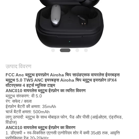
POLICY
उत्पाद विवरण
FCC Anc ब्लूटूथ इयरफ़ोन Airoha चिप साउंडप्रूफ वायरलेस ईयरबड्स
ब्लूटूथ 5.0 TWS ANC इयरबड्स Airoha चिप ब्लूटूथ इयरफ़ोन IPX4
वॉटरप्रूफ 4 हर्ट्स म्यूजिक टाइम
ANC010 वायरलेस ब्लूटूथ ईरफ़ोन का त्वरित विवरण
ब्लूटूथ संस्करण: वी 5.0
रंग: सफेद / काला
ईरफ़ोन बैटरी की क्षमता: 35mAh
चार्ज बैटरी क्षमता: 500mAh
लागू उत्पादों: ब्लूटूथ के साथ मोबाइल फोन, पैड और पीसी (आईओएस, एंड्रॉयड,
विंडोज)
ANC010 वायरलेस ब्लूटूथ ईरफ़ोन का विवरण
1. डीएसपी + स्व-विकसित एएनसी एल्गोरिदम शोर में कमी 35dB तक, आवृत्ति
प्रतिक्रिया रेंज 20-20kHz