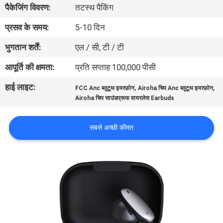
पैकेजिंग विवरण:
तटस्थ पैकिंग
गुणवत्ता
नियंत्रण
प्रसव के समय:
5-10 दिन
भुगतान शर्तें:
एल / सी, टी / टी
संपर्क
आपूर्ति की क्षमता:
प्रति सप्ताह 100,000 पीसी
करें
हाई लाइट:
,
,
FCC Anc ब्लूटूथ इयरफ़ोन
Airoha चिप Anc ब्लूटूथ इयरफ़ोन
Airoha चिप साउंडप्रूफ वायरलेस Earbuds
समाचार
सबसे अच्छी कीमत
मामलों
साइटमैप
PRIVACY